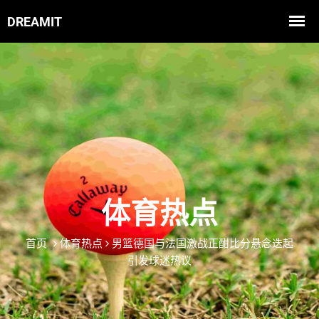
体育热点
首页
体育热点
男篮德国与法国激战正酣比分悬念迭起
引发球迷热议