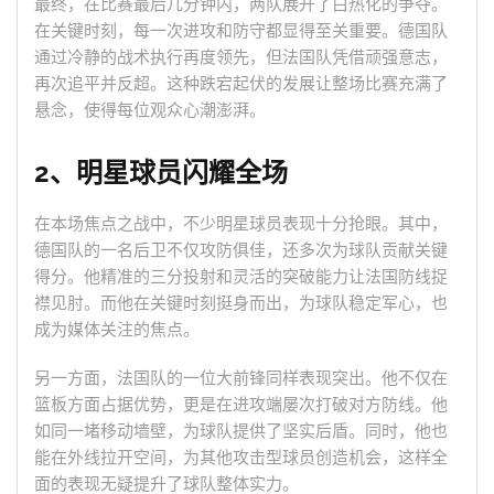
最终，在比赛最后几分钟内，两队展开了白热化的争夺。
在关键时刻，每一次进攻和防守都显得至关重要。德国队
通过冷静的战术执行再度领先，但法国队凭借顽强意志，
再次追平并反超。这种跌宕起伏的发展让整场比赛充满了
悬念，使得每位观众心潮澎湃。
2、明星球员闪耀全场
在本场焦点之战中，不少明星球员表现十分抢眼。其中，
德国队的一名后卫不仅攻防俱佳，还多次为球队贡献关键
得分。他精准的三分投射和灵活的突破能力让法国防线捉
襟见肘。而他在关键时刻挺身而出，为球队稳定军心，也
成为媒体关注的焦点。
另一方面，法国队的一位大前锋同样表现突出。他不仅在
篮板方面占据优势，更是在进攻端屡次打破对方防线。他
如同一堵移动墙壁，为球队提供了坚实后盾。同时，他也
能在外线拉开空间，为其他攻击型球员创造机会，这样全
面的表现无疑提升了球队整体实力。