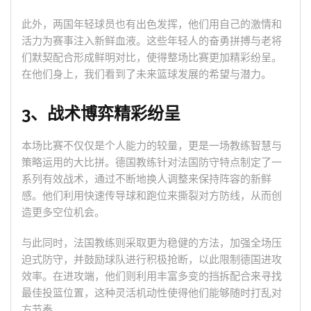
此外，两国年轻球员也有出色发挥，他们用自己的激情和
活力为赛事注入新鲜血液。这些年轻人的奋勇拼搏与老将
们默契配合形成鲜明对比，使得整场比赛更加精彩纷呈。
在他们身上，我们看到了未来篮球发展的希望与潜力。
3、战术博弈精彩纷呈
本场比赛不仅仅是个人能力的较量，更是一场教练智慧与
策略运用的大比拼。德国教练针对法国防守特点制定了一
系列有效战术，通过不断地换人调整来保持阵容的新鲜
感。他们利用快速传导球和跑位来撕裂对方防线，从而创
造更多空位机会。
与此同时，法国教练则采取更为稳健的方法，加强全场压
迫式防守，并鼓励球队进行积极抢断，以此限制德国进攻
效率。在进攻端，他们则利用丰富多变的挡拆配合来寻找
最佳投篮位置，这种灵活机动性使得他们能够随时打乱对
方节奏。