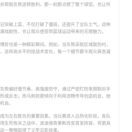
杀帮助灰熊逆转胜利，那一刹那点燃了整个球馆，也让所
记突破上篮，不仅打破了僵局，还提升了全队士气。这种
满戏剧性，也让观众感受到篮球运动带来的无限魅力。
博弈也是一种精彩瞬间。例如，当灰熊采取区域联防时，
，这样高水平的技战术变化，每一个细节都令观众屏息凝
灰熊偏好慢节奏、高强度防守，通过严密盯防来限制对手
形成反击；而马刺则更倾向于利用流畅传导创造机会，他
机会。
成为左右胜负的重要因素。当比赛进入白热化阶段，各队
场生死攸关之战中，波波维奇果断改变首发阵容，将更具
这一策略取得了立竿见影效果。