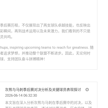
季后赛历程，不仅展现出了两支球队卓越技能，也反映出
彩瞬间，再到战术运用以及未来潜力，我们看到的不只是
灵共鸣。
tchups, inspiring upcoming teams to reach for greatness. 随
者追求梦想，并推动整个联盟不断进步。因此，无论何时
球、支持团队奋斗拼搏精神！
灰熊与马刺季后赛对决分析及关键球员表现探讨
2026-06-14 06:32:30
本文旨在深入分析灰熊与马刺在季后赛中的对决，以及