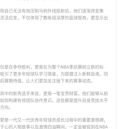
现自己无法有效压制马刺外线投射后，他们逐渐改变策
灵活应变，不仅体现了教练组深厚的篮球智商，更显示出
仅是在争夺胜利，更是在为整个NBA季后赛树立新的标
吸引了更多年轻球队学习借鉴，为联盟注入新鲜血液。同
季后赛期待值，让人们更加关注接下来的赛事动态。
其中的新秀选手来说，更是一笔宝贵财富。他们能够从前
如何构建有效团队协作意识。这些都是提升自身竞技水平
方向。
更是一代又一代优秀年轻球员成长过程中的重要里程碑。
于心的人物故事以及激情四溢瞬间，一定会被铭刻在NBA