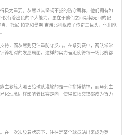
得极为重要。灰熊以其坚韧不拔的防守著称，他们拥有如
员不仅有着出色的个人能力，更在于他们之间默契无间的配
肯、托尼·帕克和曼努·吉诺比利组成了传奇三巨头，他们能
。
支持，而灰熊则更注重防守反击。在系列赛中，两队常常
针锋相对的发展局面。这样的实力差距使得每一场比赛都
熊主教练大嘴巴给球队灌输的是一种拼搏精神，而马刺主
异化理念同样影响着比赛走向，使得每场交锋都成为智力
。在一次次胶着状态下，往往是某个球员站出来成为英