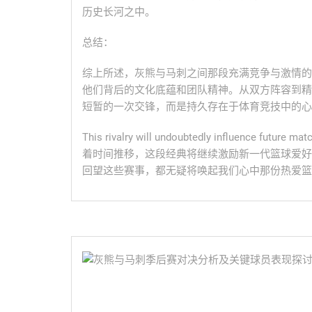
历史长河之中。
总结：
综上所述，灰熊与马刺之间那段充满竞争与激情的
他们背后的文化底蕴和团队精神。从双方阵容到精
短暂的一次交锋，而是持久存在于体育竞技中的心
This rivalry will undoubtedly influence future ma
着时间推移，这段经典将继续激励新一代篮球爱好
回望这些赛事，都无疑将唤起我们心中那份热爱篮