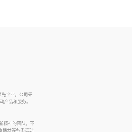
领先企业。公司秉
运动产品和服务。
新精神的团队，不
身器材等各类运动