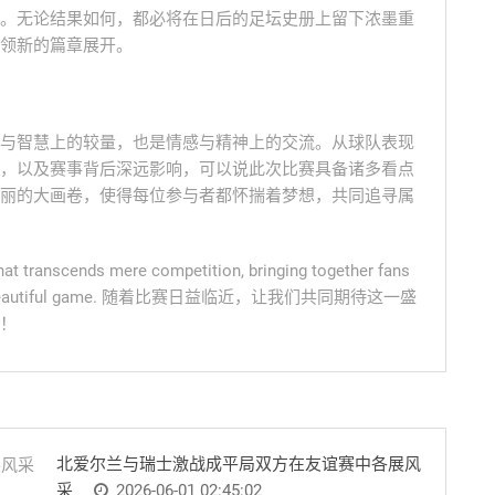
。无论结果如何，都必将在日后的足坛史册上留下浓墨重
领新的篇章展开。
与智慧上的较量，也是情感与精神上的交流。从球队表现
，以及赛事背后深远影响，可以说此次比赛具备诸多看点
丽的大画卷，使得每位参与者都怀揣着梦想，共同追寻属
that transcends mere competition, bringing together fans
on of the beautiful game. 随着比赛日益临近，让我们共同期待这一盛
！
北爱尔兰与瑞士激战成平局双方在友谊赛中各展风
采
2026-06-01 02:45:02