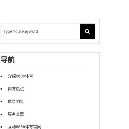
导航
介绍6686体育
体育热点
体育明星
服务类型
互动6686体育官网