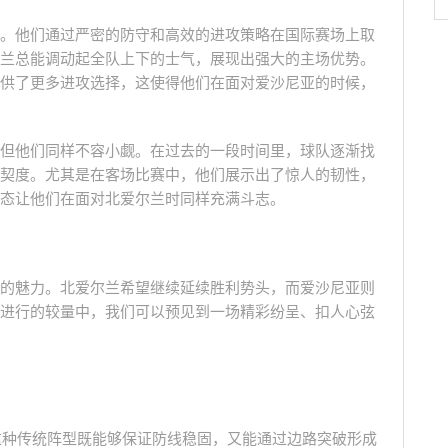
。他们通过严密的防守和高效的进攻策略在国际赛场上取
兰总能调动起全队上下的士气，展现出强大的主场优势。
供了更多进攻选择，这使得他们在面对爱沙尼亚的时候，
但他们同样不容小觑。在过去的一段时间里，球队逐渐找
契度。尤其是在客场比赛中，他们展示出了惊人的韧性，
态让他们在面对北爱尔兰时同样充满斗志。
的魅力。北爱尔兰希望继续延续胜利势头，而爱沙尼亚则
进行的较量中，我们可以预见到一场精彩纷呈、扣人心弦
，这种传统阵型既能够保证防线稳固，又能通过边路突破形成