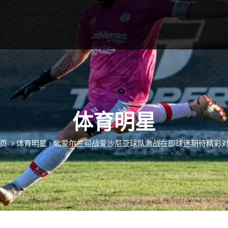
体育明星
页
体育明星
北爱尔兰迎战爱沙尼亚球队激战在即球迷期待精彩