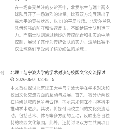
在一场备受关注的友谊赛中，北爱尔兰与瑞士两支
球队展开了一场激烈的较量。比赛双方均展现出了
高水平的竞技状态，以1:1的平局收场。北爱尔兰队
凭借顽强的防守和快速反击，不断给瑞士队制造压
力。而瑞士队则通过精妙的传控配合和扎实的中场
控制，展现了其作为传统强队的实力。这场比赛不
仅让球迷们享受到了精彩纷呈的足球...
北理工与宁波大学的学术对决与校园文化交流探讨
2026-06-01 02:45:15
本文旨在探讨北京理工大学与宁波大学在学术对决和
校园文化交流方面的互动与发展。首先，将分析两校
在科研领域的竞争与合作，揭示其如何在不同学科中
推动学术进步。其次，将探讨两校之间的文化交流活
动，包括艺术、体育等多方面的互动，反映出各自独
特的校园文化氛围。此外，还将讨论双方在共同项目