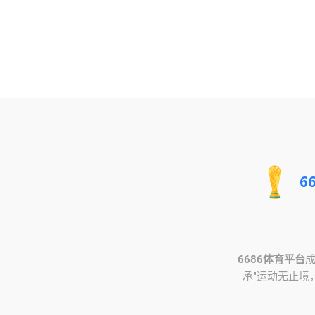
6686体育平台
承"运动无止境