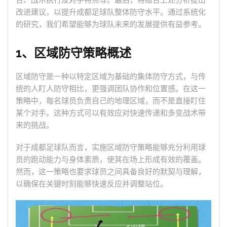
合、战术执行及对手特点等。最后，将结合上述分析提出
改进建议，以提升成都足球队整体防守水平。通过系统化
的研究，我们希望能够为球队未来的发展提供有益参考。
1、区域防守策略概述
区域防守是一种以特定区域为基础的集体防守方式，与传
统的人盯人防守相比，更强调团队协作和位置感。在这一
策略中，每名球员负责自己的地理区域，而不是直接盯住
某个对手。这种方式可以有效应对快速传递和多变战术带
来的挑战。
对于成都足球队而言，实施区域防守策略能够充分利用球
员的跑动能力与身体素质，使其在场上形成有效的覆盖。
然而，这一策略也要求球员之间具备良好的默契与理解，
以确保在关键时刻能够快速反应并调整站位。