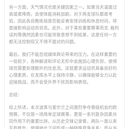
另一方面，天气情况也是关键因素之一。如果当天温度过
高或者降雨，会使体能消耗加剧，对于两支球队都是考
验，因此各自教练组是否能妥善安排训练和休息时间，将
直接影响运动员状态。此外，对于某些重要赛事而言, 裁判
误判等偶然因素也可能导致意想不到结果，这是任何一方
都无法控制但又不得不面对的问题。
最后，我们不能忽视媒体舆论带来的压力。在这样重要的
一役前夕，各种解读和评论无形中会施加心理负担，使得
球员需要处理额外的信息流。这就要求运动员具备良好的
心理素质，在发挥水平上保持冷静，以确保能够全力以赴
迎接挑战，而不会受外界干扰而影响表现。
总结：
综上所述，本次波黑与爱尔兰之间激烈争夺晋级机会的欧
预赛，不仅是一场简单足球赛事，更是一系列复杂因素共
同作用下的重要比拼。从历史交锋记录看，两队一直以来
互有胜负，使得彼此之间形成一种特殊竞争关系；而从当