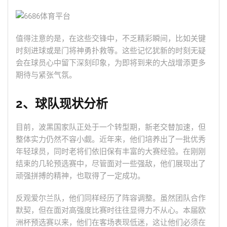
值得注意的是，在这些交锋中，不乏精彩瞬间，比如关键
时刻进球或是门将神勇扑救等。这些记忆犹新的时刻无疑
会在球员心中留下深刻印象，为即将到来的大战增添更多
期待与紧张气氛。
2、球队现状分析
目前，波黑国家队正处于一个转型期，新老交替加速，但
整体实力仍然不容小觑。近年来，他们培养出了一批优秀
年轻球员，同时老将们依旧保有丰富的大赛经验。在刚刚
结束的几轮预选赛中，尽管面对一些强敌，他们展现出了
顽强拼搏的精神，也取得了一定成功。
反观爱尔兰队，他们同样经历了阵容调整。虽然团队合作
默契，但在面对高强度比赛时往往显得力不从心。本届欧
洲杯预选赛以来，他们在客场表现低迷，这让他们必须在