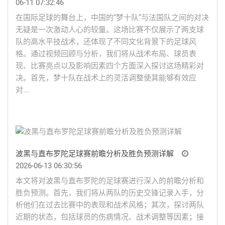
06-11 07:32:46
在国际足球的舞台上，中国的“梦十队”与法国队之间的对决
无疑是一次激动人心的较量。这场比赛不仅展示了两支球
队的高水平技战术，还体现了不同文化背景下的足球风
格。通过视频回顾与分析，我们将从战术布局、球员表
现、比赛亮点以及影响因素四个方面深入探讨这场精彩对
决。首先，梦十队在战术上的灵活调整使其能够有效应
对...
波黑与直布罗陀足球赛前瞻分析及胜负预测详解
2026-06-13 06:30:56
本文将对波黑与直布罗陀的足球赛进行深入的前瞻分析和
胜负预测。首先，我们将从两队的历史交锋记录入手，分
析他们在过去比赛中的表现和战术风格；其次，探讨两队
近期的状态，包括球员的伤病情况、战术调整等因素；接