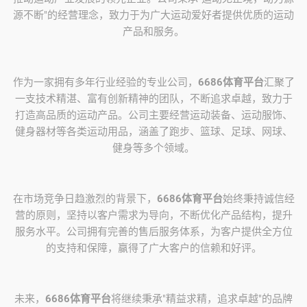
源不断"的经营理念，致力于为广大运动爱好者提供优质的运动
产品和服务。
作为一家拥有多年行业经验的专业公司，
6686体育平台
汇聚了
一支技术精湛、富有创新精神的团队，不断追求卓越，致力于
打造高品质的运动产品。公司主要经营运动装备、运动服饰、
健身器材等各类运动用品，涵盖了跑步、篮球、足球、网球、
健身等多个领域。
在市场竞争日趋激烈的背景下，
6686体育平台
始终秉持诚信经
营的原则，坚持以客户需求为导向，不断优化产品结构，提升
服务水平。公司拥有完善的售后服务体系，为客户提供全方位
的支持和保障，赢得了广大客户的信赖和好评。
未来，
6686体育平台
将继续秉承"精益求精，追求卓越"的品牌