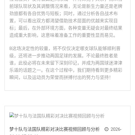
前球队现状及其调整情况来看，无论是新生力量还是老牌
劲旅都有各自优势与短板；同时，通过分析各自战术布
置，可以看出双方都渴望借助技术层面的优越来实现目
标；最后，在外部环境方面，各种变量无疑会对最终结果
造成重大影响，这意味着准备工作的重要性显而易见。
B这场决定性的较量，将不仅仅决定哪支球队能够顺利晋
级，还将进一步推动两国足球的发展。不论最终胜者是
谁，此役必将在未来留下深刻印记，并成为两国球迷津津
乐道的话题之一。在这个过程中，我们期待看到更多精彩
瞬间，以及运动员为荣誉而拼搏付出的努力与坚持！
梦十队与法国队精彩对决比赛视频回顾与分析
2026-