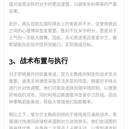
面对波黑这样的对手时更加谨慎，以避免失利带来的严重
后果。
此外，两队目前在国际排名上的差距并不大，这使得彼此
之间的心理博弈愈发重要。胜利不仅关乎积分，更是对于
士气的一次极大鼓舞。因此，无论是波黑还是爱尔兰，都
希望能在此役中找到突破口，实现晋级目标。
3、战术布置与执行
对于即将展开的较量来说，双方主教练所制定的战术至关
重要。波黑主帅通常采取灵活多变的阵型，根据对手特点
进行针对性调整。他们可能会选择加强中场控制，以便更
好地组织进攻，同时利用边路速度冲击爱尔兰防线。而这
种策略若能奏效，将极大增强他们取胜概率。
相比之下，爱尔兰主教练则倾向于使用高压逼抢战术，希
望通过快速回收球权来遏制对方进攻势头。他们会试图利
用身体优势，在争夺二次落点上占据主动，以增加进攻机