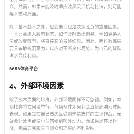
会。然而，如果未能及时适应波黑灵活机动打法，则可能
陷入被动局面。
除了基本战术之外，应变能力也是决定胜负的重要因素。
一旦比赛进入胶着状态，如何及时做出调整，例如更换人
员或改变阵型，将直接影响最终结果。因此，两位教练需
要具备敏锐洞察力，以应对不断变化局势，为自己的球队
谋求最佳利益。
6686体育平台
4、外部环境因素
除了技术层面的比拼，外部环境同样不可忽视。例如，本
场比赛将在何地举行、气候条件如何都会直接影响到球队
表现。如果是在自己熟悉且受到热情支持的主场作战，无
疑会让波黑或爱尔兰感受到额外动力。而如果是客场作
战，则需要克服来自观众和环境的不利影响。