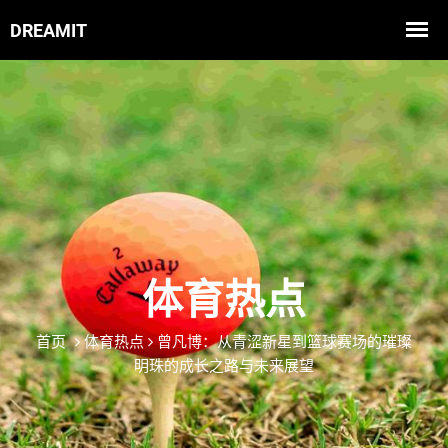
体育热点
首页
体育热点
曾凡博：从青涩新星到篮球赛场的璀璨
明珠的成长之路与未来展望