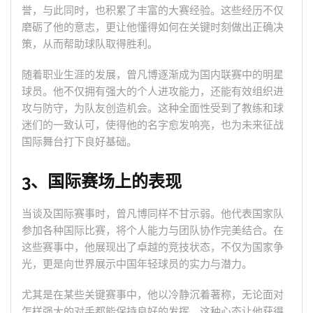
誉，与此同时，也积累了丰富的大赛经验。这些经历不仅
磨砺了他的意志，更让他懂得如何在关键时刻做出正确决
策，从而帮助球队取得胜利。
随着职业生涯的发展，曾凡博逐渐成为国内联赛中的明星
球员。他不仅拥有强大的个人进攻能力，还能有效组织进
攻与防守，为队友创造机会。这种全面性受到了教练和球
迷们的一致认可，使得他的名字愈发响亮，也为未来征战
国际舞台打下良好基础。
3、国际赛场上的表现
当谈及国际赛事时，曾凡博同样不甘示弱。他代表国家队
参加各种国际比赛，将个人能力与团队协作完美结合。在
这些赛事中，他展现出了卓越的竞技状态，不仅为国家争
光，更是向世界展示中国年轻球员的实力与潜力。
尤其是在某些关键赛事中，他以冷静沉着著称，无论面对
怎样强大的对手都能保持良好的发挥。这种心态让他获得