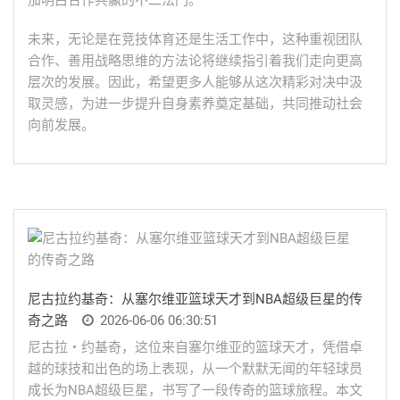
加明白合作共赢的不二法门。
未来，无论是在竞技体育还是生活工作中，这种重视团队
合作、善用战略思维的方法论将继续指引着我们走向更高
层次的发展。因此，希望更多人能够从这次精彩对决中汲
取灵感，为进一步提升自身素养奠定基础，共同推动社会
向前发展。
尼古拉约基奇：从塞尔维亚篮球天才到NBA超级巨星的传
奇之路
2026-06-06 06:30:51
尼古拉・约基奇，这位来自塞尔维亚的篮球天才，凭借卓
越的球技和出色的场上表现，从一个默默无闻的年轻球员
成长为NBA超级巨星，书写了一段传奇的篮球旅程。本文