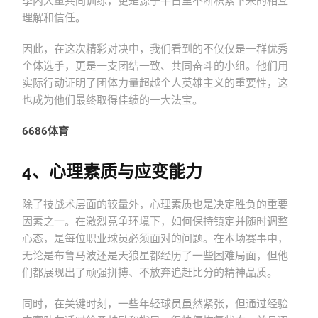
季内大量共同训练，更是源于平日里不断积累下来的相互
理解和信任。
因此，在这次精彩对决中，我们看到的不仅仅是一群优秀
个体选手，更是一支团结一致、共同奋斗的小组。他们用
实际行动证明了团体力量超越个人英雄主义的重要性，这
也成为他们最终取得佳绩的一大法宝。
6686体育
4、心理素质与应变能力
除了技战术层面的较量外，心理素质也是决定胜负的重要
因素之一。在激烈竞争环境下，如何保持镇定并随时调整
心态，是每位职业球员必须面对的问题。在本场赛事中，
无论是布鲁马波还是天狼星都经历了一些困难局面，但他
们都展现出了顽强拼搏、不放弃追赶比分的精神品质。
同时，在关键时刻，一些年轻球员虽然紧张，但通过经验