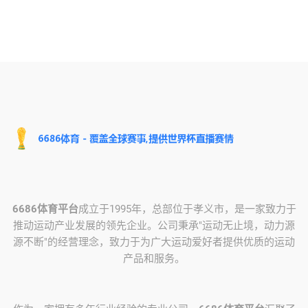
6686体育平台
成立于1995年，总部位于孝义市，是一家致力于
推动运动产业发展的领先企业。公司秉承"运动无止境，动力源
源不断"的经营理念，致力于为广大运动爱好者提供优质的运动
产品和服务。