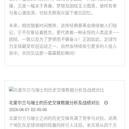
撞，又是一幅关于青春、梦想及团结主义图景，使所有参
与者心潮澎湃，也给无数观众留下难忘回忆。
未来，相信随着时间推移，这样经典赛事会继续被人们铭
记，它不仅象征着胜负，更代表着一种永恒的人类追求——
团结、一致以及为了梦想而不懈奋斗！正因如此，足球作
为全球最受欢迎运动之一，自然会持续吸引更多的人投入
其中，共同见证那一幕幕精彩瞬间！
北爱尔兰与瑞士的历史交锋数据分析及战绩对比
2026-06-01 02:45:06
北爱尔兰与瑞士之间的历史交锋充满了竞争与对抗，这两
个地区在足球领域的较量同样引人注目。本文将从四个方