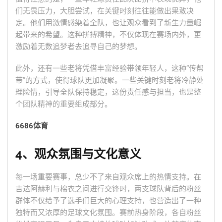
们无畏压力，大胆尝试，在关键时刻往往能做出果敢决
定。他们用激情感染着全队，也让观众看到了新生力量崛
起带来的希望。这种拼搏精神，不仅体现在赛场内外，更
激励着无数追梦者去追寻自己的梦想。
此外，还有一些老将凭借丰富经验带领年轻人，这种“传帮
带”的方式，使得球队更加凝聚。一些关键时刻老将冷静处
理险情，引导全队保持稳定，这份责任感与担当，也是整
个团队精神的重要组成部分。
6686体育
4、观众氛围与文化意义
每一场重要赛事，总少不了来自观众席上的热情支持。在
吉达阿赫利与棉衣之间进行交锋时，两支球队背后的粉丝
群体不仅给予了选手们巨大的心理支持，也营造出了一种
独特而又浓厚的足球文化氛围。赛前热身阶段，各自粉丝