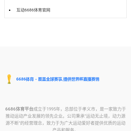
互动6686体育官网
6686体育平台
成立于1995年，总部位于孝义市，是一家致力于
推动运动产业发展的领先企业。公司秉承"运动无止境，动力源
源不断"的经营理念，致力于为广大运动爱好者提供优质的运动
产品和服务。