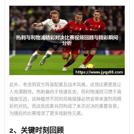
此外，考虑到双方阵容配置及战术风格，这场比赛更是让
人充满期待。热刺偏向于快速反击，而利物浦则习惯于高
强度压迫，这种截然不同的风格碰撞必然会带来激烈而精
彩的对抗。而这些因素共同构成了本次对决的重要背景，
为随后的比赛增添了更多戏剧性元素。
2、关键时刻回顾