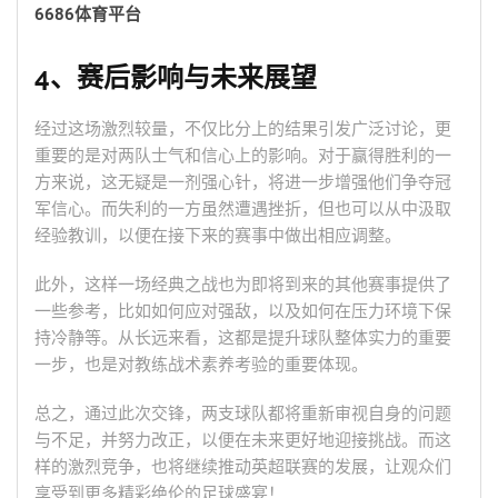
6686体育平台
4、赛后影响与未来展望
经过这场激烈较量，不仅比分上的结果引发广泛讨论，更
重要的是对两队士气和信心上的影响。对于赢得胜利的一
方来说，这无疑是一剂强心针，将进一步增强他们争夺冠
军信心。而失利的一方虽然遭遇挫折，但也可以从中汲取
经验教训，以便在接下来的赛事中做出相应调整。
此外，这样一场经典之战也为即将到来的其他赛事提供了
一些参考，比如如何应对强敌，以及如何在压力环境下保
持冷静等。从长远来看，这都是提升球队整体实力的重要
一步，也是对教练战术素养考验的重要体现。
总之，通过此次交锋，两支球队都将重新审视自身的问题
与不足，并努力改正，以便在未来更好地迎接挑战。而这
样的激烈竞争，也将继续推动英超联赛的发展，让观众们
享受到更多精彩绝伦的足球盛宴！