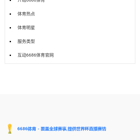
体育热点
体育明星
服务类型
互动6686体育官网