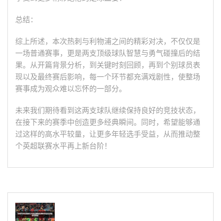
总结：
综上所述，本次热刺与利物浦之间的精彩对决，不仅仅是
一场普通赛事，更是两支顶级球队智慧与勇气碰撞后的结
果。从开篇背景分析，到关键时刻回顾，再到个别球员表
现以及最终赛后影响，每一个环节都充满戏剧性，使整场
赛事成为观众难以忘怀的一部分。
未来我们期待看到这两支球队继续保持良好的竞技状态，
在接下来的赛季中创造更多经典瞬间。同时，希望能够通
过这样的高水平较量，让更多年轻选手受益，从而推动整
个英超联赛水平再上新台阶！