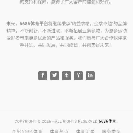
的支持和保障，赢得了广大客户的信赖和好评。
未来，
6686体育平台
将继续秉承"精益求精，追求卓越"的品牌
精神，不断创新，不断进取，不断拓展业务领域，为更多运动
爱好者带来更多优质的产品和服务。我们愿与广大合作伙伴携
手并进，共同发展，共同成长，共创美好未来！
COPYRIGHT © 2026 - ALL RIGHTS RESERVED
6686体育
.
介绍6686体育
体育热点
体育明星
服务类型