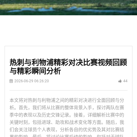
热刺与利物浦精彩对决比赛视频回顾
与精彩瞬间分析
2026-06-29 06:26:20
44
本文将对热刺与利物浦之间的精彩对决进行全面回顾与分
析。首先，我们将从比赛的整体背景入手，探讨两队在赛
季中的表现以及历史交锋记录。接着，详细解析比赛中的
关键时刻，包括进球、助攻和战术变化等方面。随后，我
们会关注球员个人表现，分析各自的优劣势及其对比赛结