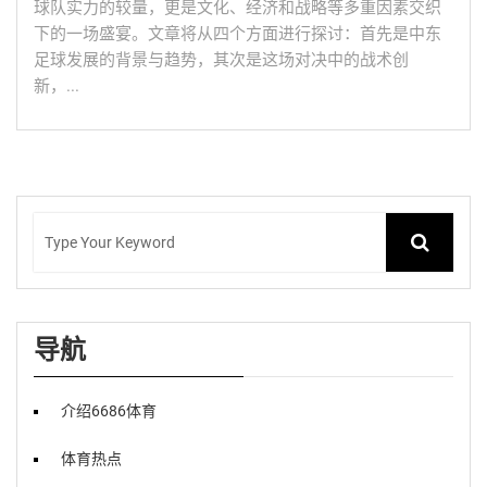
球队实力的较量，更是文化、经济和战略等多重因素交织
下的一场盛宴。文章将从四个方面进行探讨：首先是中东
足球发展的背景与趋势，其次是这场对决中的战术创
新，...
导航
介绍6686体育
体育热点