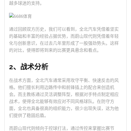
越多球迷的支持。
通过回顾双方历史，我们可以看到，全北汽车凭借着坚实
的基础和丰富的经验占据优势，而蔚山现代则凭借着年轻
化与创新意识，在过去几年里形成了一股强劲势头。这样
的对比，使得即将到来的比赛更具悬念和看点。
2、战术分析
在战术方面，全北汽车通常采用攻守平衡、快速反击的风
格。他们擅长利用边路传中和前锋插上的配合来创造机
会。而主教练通过灵活调整阵型，根据对手特点制定相应
战术，使得全北能够有效应对不同风格球队。在防守方
面，全北也具备很高的组织能力，很少出现失误，这为他
们提供了稳固后盾。
而蔚山现代则倾向于控球打法，通过传控来掌握比赛节