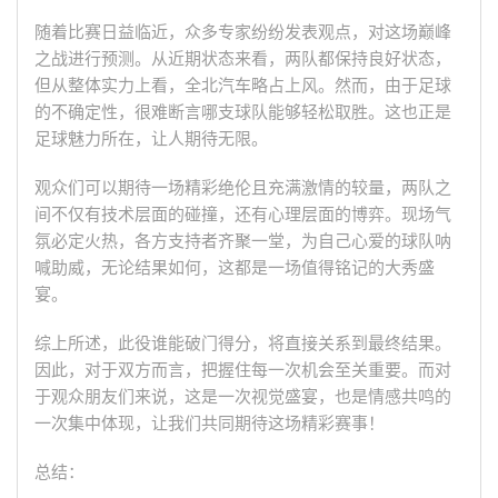
随着比赛日益临近，众多专家纷纷发表观点，对这场巅峰
之战进行预测。从近期状态来看，两队都保持良好状态，
但从整体实力上看，全北汽车略占上风。然而，由于足球
的不确定性，很难断言哪支球队能够轻松取胜。这也正是
足球魅力所在，让人期待无限。
观众们可以期待一场精彩绝伦且充满激情的较量，两队之
间不仅有技术层面的碰撞，还有心理层面的博弈。现场气
氛必定火热，各方支持者齐聚一堂，为自己心爱的球队呐
喊助威，无论结果如何，这都是一场值得铭记的大秀盛
宴。
综上所述，此役谁能破门得分，将直接关系到最终结果。
因此，对于双方而言，把握住每一次机会至关重要。而对
于观众朋友们来说，这是一次视觉盛宴，也是情感共鸣的
一次集中体现，让我们共同期待这场精彩赛事！
总结：