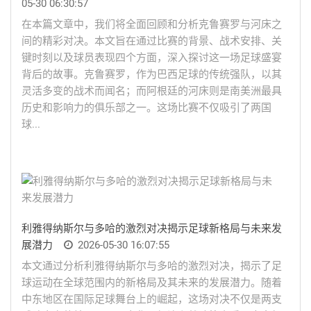
05-30 06:30:57
在本篇文章中，我们将全面回顾和分析克鲁赛罗与河床之
间的精彩对决。本文旨在通过比赛的背景、战术安排、关
键时刻以及球员表现四个方面，深入探讨这一场足球盛宴
背后的故事。克鲁赛罗，作为巴西足球的传统强队，以其
灵活多变的战术而闻名；而阿根廷的河床则是南美洲最具
历史和影响力的俱乐部之一。这场比赛不仅吸引了两国
球...
利雅得纳斯尔与多哈的激烈对决揭示足球新格局与未来发
展潜力
2026-05-30 16:07:55
本文通过分析利雅得纳斯尔与多哈的激烈对决，揭示了足
球运动在全球范围内的新格局及其未来的发展潜力。随着
中东地区在国际足球舞台上的崛起，这场对决不仅是两支