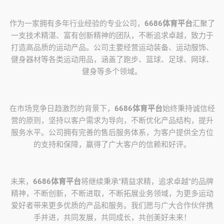
作为一家拥有多年行业经验的专业公司，
6686体育平台
汇聚了
一支技术精湛、富有创新精神的团队，不断追求卓越，致力于
打造高品质的运动产品。公司主要经营运动装备、运动服饰、
健身器材等各类运动用品，涵盖了跑步、篮球、足球、网球、
健身等多个领域。
在市场竞争日趋激烈的背景下，
6686体育平台
始终秉持诚信经
营的原则，坚持以客户需求为导向，不断优化产品结构，提升
服务水平。公司拥有完善的售后服务体系，为客户提供全方位
的支持和保障，赢得了广大客户的信赖和好评。
未来，
6686体育平台
将继续秉承"精益求精，追求卓越"的品牌
精神，不断创新，不断进取，不断拓展业务领域，为更多运动
爱好者带来更多优质的产品和服务。我们愿与广大合作伙伴携
手并进，共同发展，共同成长，共创美好未来！