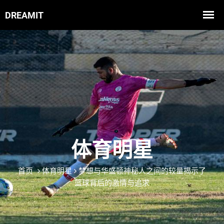
体育明星
首页
体育明星
梦想与华盛顿神秘人之间的较量揭示了
篮球背后的激情与追求