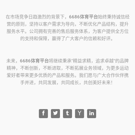
在市场竞争日趋激烈的背景下，
6686体育平台
始终秉持诚信经
营的原则，坚持以客户需求为导向，不断优化产品结构，提升
服务水平。公司拥有完善的售后服务体系，为客户提供全方位
的支持和保障，赢得了广大客户的信赖和好评。
未来，
6686体育平台
将继续秉承"精益求精，追求卓越"的品牌
精神，不断创新，不断进取，不断拓展业务领域，为更多运动
爱好者带来更多优质的产品和服务。我们愿与广大合作伙伴携
手并进，共同发展，共同成长，共创美好未来！