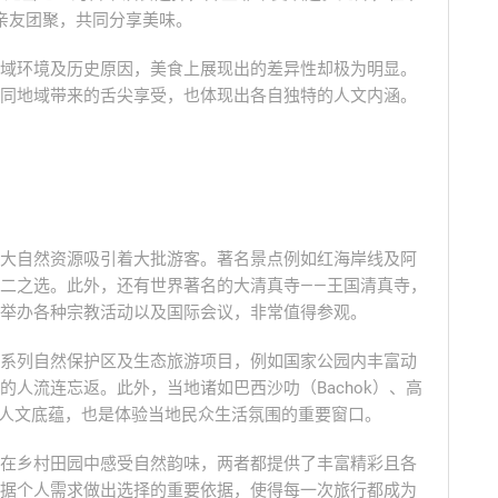
接亲友团聚，共同分享美味。
域环境及历史原因，美食上展现出的差异性却极为明显。
同地域带来的舌尖享受，也体现出各自独特的人文内涵。
大自然资源吸引着大批游客。著名景点例如红海岸线及阿
二之选。此外，还有世界著名的大清真寺——王国清真寺，
举办各种宗教活动以及国际会议，非常值得参观。
系列自然保护区及生态旅游项目，例如国家公园内丰富动
人流连忘返。此外，当地诸如巴西沙叻（Bachok）、高
丰厚的人文底蕴，也是体验当地民众生活氛围的重要窗口。
在乡村田园中感受自然韵味，两者都提供了丰富精彩且各
据个人需求做出选择的重要依据，使得每一次旅行都成为