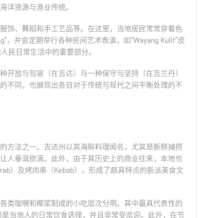
海洋资源与渔业传统。
服饰、舞蹈和手工艺品等。在这里，当地居民常常穿着色
g”，并会定期举行各种民间艺术表演，如“Wayang Kulit”皮
当地人民日常生活中的重要部分。
种开放与包容（在吉达）与一种保守与坚持（在吉兰丹）
的不同，也展现出各自对于传统与现代之间平衡处理的不
的方法之一。吉达州以其海鲜料理闻名，尤其是新鲜捕捞
让人垂涎欲滴。此外，由于其历史上的商业往来，本地也
rab）及烤肉串（Kebab），形成了颇具特点的新派美食文
各类咖喱和椰浆制成的小吃层次分明。其中最具代表性的
ekor”，这些都是当地人的日常饮食选择，并且非常受欢迎。此外，在节