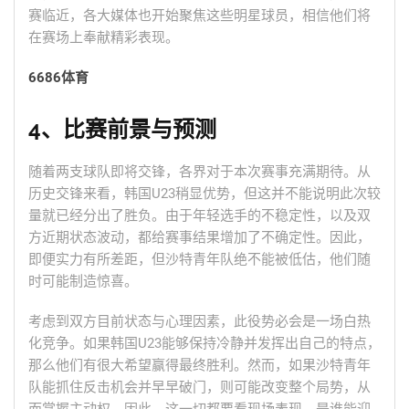
赛临近，各大媒体也开始聚焦这些明星球员，相信他们将
在赛场上奉献精彩表现。
6686体育
4、比赛前景与预测
随着两支球队即将交锋，各界对于本次赛事充满期待。从
历史交锋来看，韩国U23稍显优势，但这并不能说明此次较
量就已经分出了胜负。由于年轻选手的不稳定性，以及双
方近期状态波动，都给赛事结果增加了不确定性。因此，
即便实力有所差距，但沙特青年队绝不能被低估，他们随
时可能制造惊喜。
考虑到双方目前状态与心理因素，此役势必会是一场白热
化竞争。如果韩国U23能够保持冷静并发挥出自己的特点，
那么他们有很大希望赢得最终胜利。然而，如果沙特青年
队能抓住反击机会并早早破门，则可能改变整个局势，从
而掌握主动权。因此，这一切都要看现场表现，是谁能迎