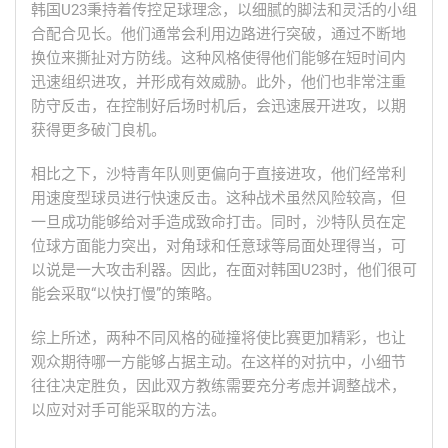
韩国U23秉持着传控足球理念，以细腻的脚法和灵活的小组
合配合见长。他们通常会利用边路进行突破，通过不断地
换位来撕扯对方防线。这种风格使得他们能够在短时间内
迅速组织进攻，并形成有效威胁。此外，他们也非常注重
防守反击，在控制好后场时机后，会迅速展开进攻，以期
获得更多破门良机。
相比之下，沙特青年队则更偏向于直接进攻，他们经常利
用速度型球员进行快速反击。这种战术虽然风险较高，但
一旦成功能够给对手造成致命打击。同时，沙特队员在定
位球方面能力突出，对角球和任意球等局面处理得当，可
以说是一大攻击利器。因此，在面对韩国U23时，他们很可
能会采取“以快打慢”的策略。
综上所述，两种不同风格的碰撞将使比赛更加精彩，也让
观众期待哪一方能够占据主动。在这样的对抗中，小细节
往往决定胜负，因此双方教练需要充分考虑并调整战术，
以应对对手可能采取的方法。