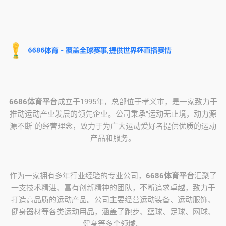
6686体育平台
成立于1995年，总部位于孝义市，是一家致力于
推动运动产业发展的领先企业。公司秉承"运动无止境，动力源
源不断"的经营理念，致力于为广大运动爱好者提供优质的运动
产品和服务。
作为一家拥有多年行业经验的专业公司，
6686体育平台
汇聚了
一支技术精湛、富有创新精神的团队，不断追求卓越，致力于
打造高品质的运动产品。公司主要经营运动装备、运动服饰、
健身器材等各类运动用品，涵盖了跑步、篮球、足球、网球、
健身等多个领域。