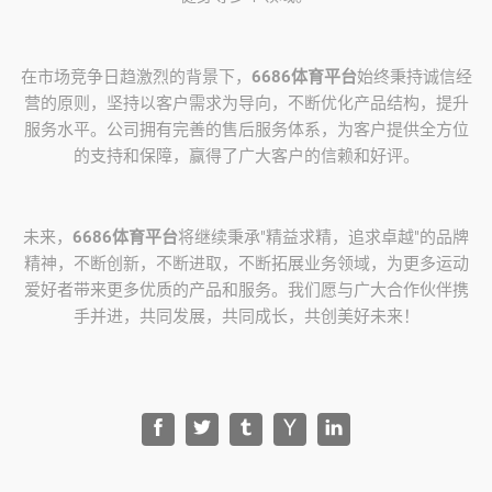
在市场竞争日趋激烈的背景下，
6686体育平台
始终秉持诚信经
营的原则，坚持以客户需求为导向，不断优化产品结构，提升
服务水平。公司拥有完善的售后服务体系，为客户提供全方位
的支持和保障，赢得了广大客户的信赖和好评。
未来，
6686体育平台
将继续秉承"精益求精，追求卓越"的品牌
精神，不断创新，不断进取，不断拓展业务领域，为更多运动
爱好者带来更多优质的产品和服务。我们愿与广大合作伙伴携
手并进，共同发展，共同成长，共创美好未来！